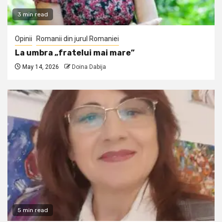
3 min read
Opinii
Romanii din jurul Romaniei
La umbra „fratelui mai mare”
May 14, 2026
Doina Dabija
5 min read