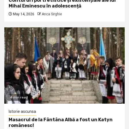
Contururi portretistice și existențiale ale lui
Mihai Eminescu în adolescență
May 14, 2026
Anca Sirghie
4 min read
Istorie ascunsa
Masacrul de la Fântâna Albă a fost un Katyn
românesc!