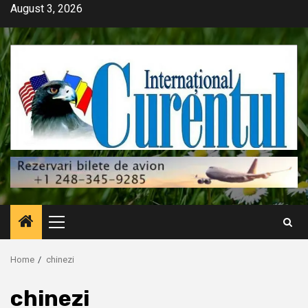
Skip
August 3, 2026
to
content
Primary
Menu
Home
chinezi
chinezi