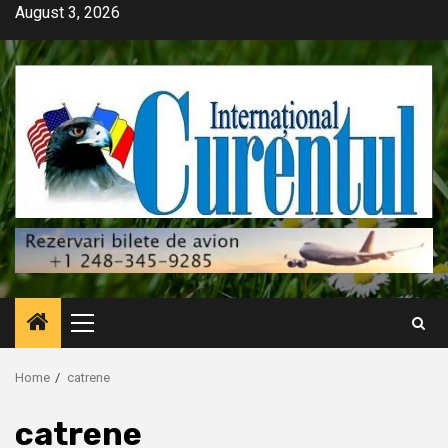
Skip
August 3, 2026
to
content
Primary
Menu
Home
catrene
catrene