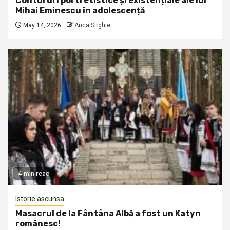
Contururi portretistice și existențiale ale lui
Mihai Eminescu în adolescență
May 14, 2026
Anca Sirghie
4 min read
Istorie ascunsa
Masacrul de la Fântâna Albă a fost un Katyn
românesc!