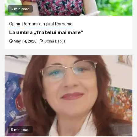
3 min read
Opinii
Romanii din jurul Romaniei
La umbra „fratelui mai mare”
May 14, 2026
Doina Dabija
5 min read