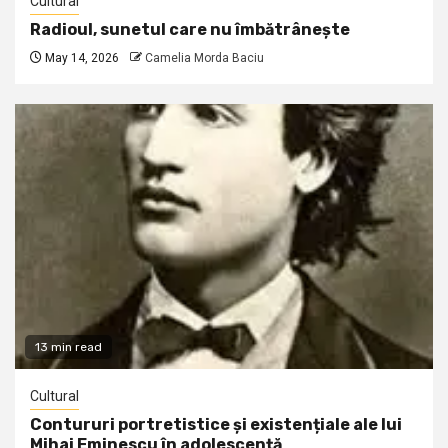
Cultural
Radioul, sunetul care nu îmbătrânește
May 14, 2026
Camelia Morda Baciu
13 min read
Cultural
Contururi portretistice și existențiale ale lui
Mihai Eminescu în adolescență