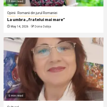
3 min read
Opinii
Romanii din jurul Romaniei
La umbra „fratelui mai mare”
May 14, 2026
Doina Dabija
5 min read