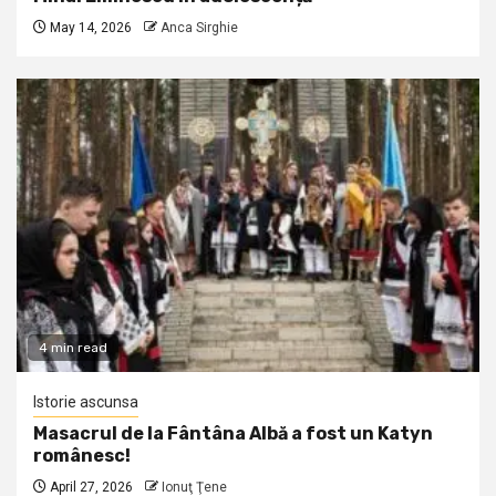
May 14, 2026
Anca Sirghie
4 min read
Istorie ascunsa
Masacrul de la Fântâna Albă a fost un Katyn
românesc!
April 27, 2026
Ionuţ Ţene