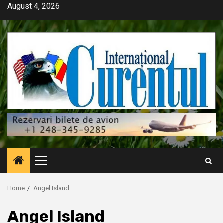
Skip
August 4, 2026
to
content
Primary
Menu
Home
Angel Island
Angel Island