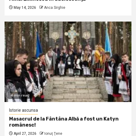
May 14, 2026
Anca Sirghie
4 min read
Istorie ascunsa
Masacrul de la Fântâna Albă a fost un Katyn
românesc!
April 27, 2026
Ionuţ Ţene