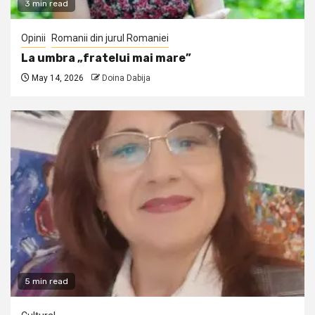
3 min read
Opinii
Romanii din jurul Romaniei
La umbra „fratelui mai mare”
May 14, 2026
Doina Dabija
5 min read