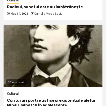
Cultural
Radioul, sunetul care nu îmbătrânește
May 14, 2026
Camelia Morda Baciu
13 min read
Cultural
Contururi portretistice și existențiale ale lui
Mihai Eminescu în adolescență