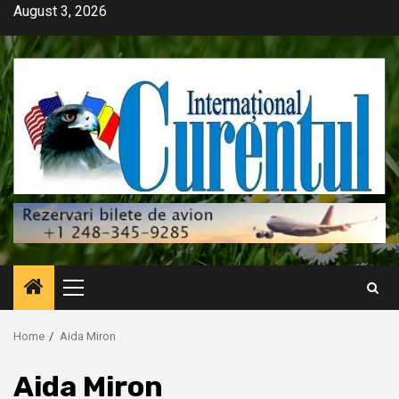
Skip
August 3, 2026
to
content
Primary
Menu
Home
Aida Miron
Aida Miron