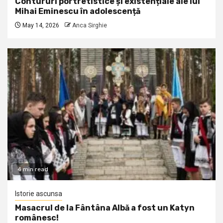
Contururi portretistice și existențiale ale lui
Mihai Eminescu în adolescență
May 14, 2026
Anca Sirghie
4 min read
Istorie ascunsa
Masacrul de la Fântâna Albă a fost un Katyn
românesc!