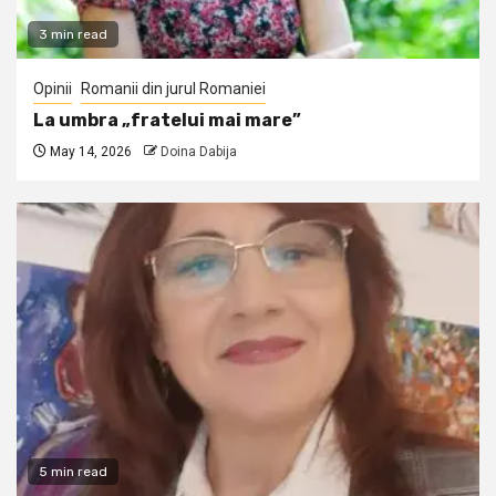
3 min read
Opinii
Romanii din jurul Romaniei
La umbra „fratelui mai mare”
May 14, 2026
Doina Dabija
5 min read