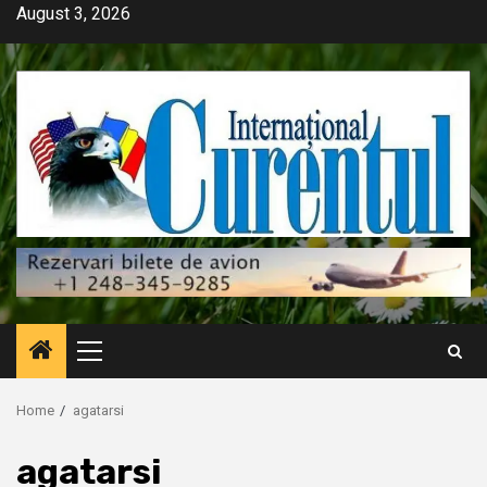
Skip
August 3, 2026
to
content
Primary
Menu
Home
agatarsi
agatarsi