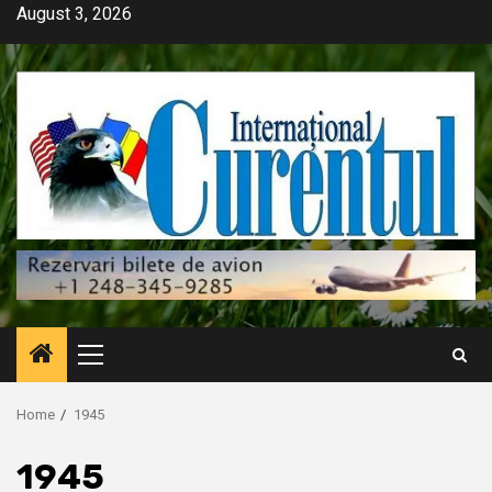
Skip
August 3, 2026
to
content
Primary
Menu
Home
1945
1945