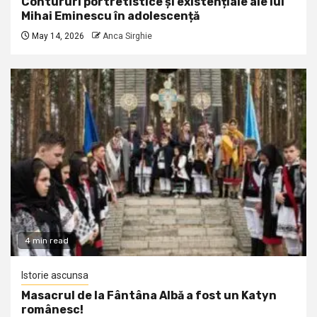
Contururi portretistice și existențiale ale lui
Mihai Eminescu în adolescență
May 14, 2026
Anca Sirghie
4 min read
Istorie ascunsa
Masacrul de la Fântâna Albă a fost un Katyn
românesc!