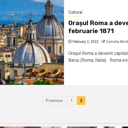
Cultural
Orașul Roma a deveni
februarie 1871
February 2, 2022
Camelia Mord
Orașul Roma a devenit capitala
Baciu (Roma, Italia) Roma est
Posts
Previous
1
2
pagination