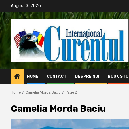
Skip
August 3, 2026
to
content
HOME
CONTACT
DESPRE NOI
BOOK STO
Home
Camelia Morda Baciu
Page 2
Camelia Morda Baciu