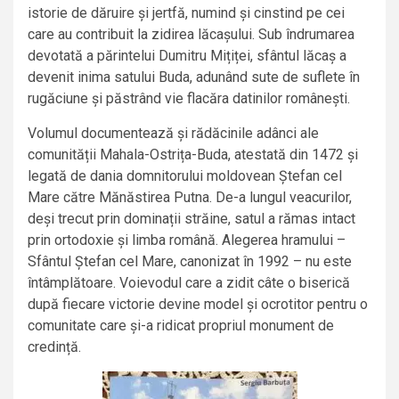
istorie de dăruire și jertfă, numind și cinstind pe cei
care au contribuit la zidirea lăcașului. Sub îndrumarea
devotată a părintelui Dumitru Mițiței, sfântul lăcaș a
devenit inima satului Buda, adunând sute de suflete în
rugăciune și păstrând vie flacăra datinilor românești.
Volumul documentează și rădăcinile adânci ale
comunității Mahala-Ostrița-Buda, atestată din 1472 și
legată de dania domnitorului moldovean Ștefan cel
Mare către Mănăstirea Putna. De-a lungul veacurilor,
deși trecut prin dominații străine, satul a rămas intact
prin ortodoxie și limba română. Alegerea hramului –
Sfântul Ștefan cel Mare, canonizat în 1992 – nu este
întâmplătoare. Voievodul care a zidit câte o biserică
după fiecare victorie devine model și ocrotitor pentru o
comunitate care și-a ridicat propriul monument de
credință.