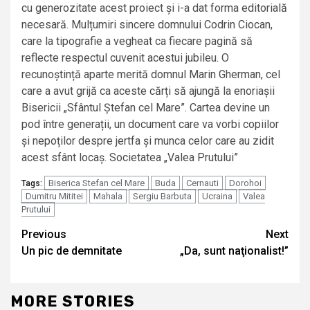
cu generozitate acest proiect și i-a dat forma editorială
necesară. Mulțumiri sincere domnului Codrin Ciocan,
care la tipografie a vegheat ca fiecare pagină să
reflecte respectul cuvenit acestui jubileu. O
recunoștință aparte merită domnul Marin Gherman, cel
care a avut grijă ca aceste cărți să ajungă la enoriașii
Bisericii „Sfântul Ștefan cel Mare”. Cartea devine un
pod între generații, un document care va vorbi copiilor
și nepoților despre jertfa și munca celor care au zidit
acest sfânt locaș. Societatea „Valea Prutului”
Biserica Stefan cel Mare
Buda
Cernauti
Dorohoi
Tags:
Dumitru Mititei
Mahala
Sergiu Barbuta
Ucraina
Valea
Prutului
Continue
Previous
Next
Un pic de demnitate
„Da, sunt naţionalist!”
Reading
MORE STORIES