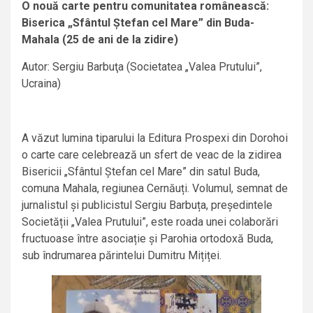
O nouă carte pentru comunitatea românească:
Biserica „Sfântul Ștefan cel Mare” din Buda-
Mahala (25 de ani de la zidire)
Autor: Sergiu Barbuţa (Societatea „Valea Prutului”,
Ucraina)
A văzut lumina tiparului la Editura Prospexi din Dorohoi
o carte care celebrează un sfert de veac de la zidirea
Bisericii „Sfântul Ștefan cel Mare” din satul Buda,
comuna Mahala, regiunea Cernăuți. Volumul, semnat de
jurnalistul și publicistul Sergiu Barbuța, președintele
Societății „Valea Prutului”, este roada unei colaborări
fructuoase între asociație și Parohia ortodoxă Buda,
sub îndrumarea părintelui Dumitru Mițiței.