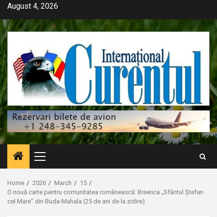
Skip
August 4, 2026
to
content
Primary
Menu
Home
2026
March
15
O nouă carte pentru comunitatea românească: Biserica „Sfântul Ștefan
cel Mare” din Buda-Mahala (25 de ani de la zidire)