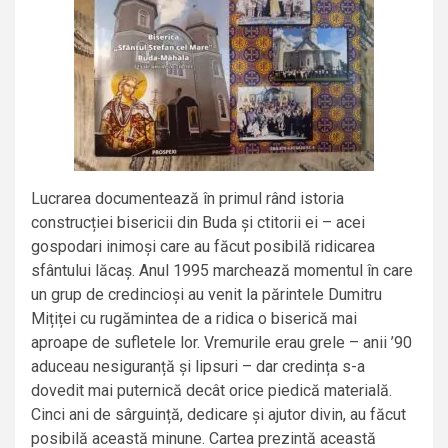
Lucrarea documentează în primul rând istoria
construcției bisericii din Buda și ctitorii ei – acei
gospodari inimoși care au făcut posibilă ridicarea
sfântului lăcaș. Anul 1995 marchează momentul în care
un grup de credincioși au venit la părintele Dumitru
Mițiței cu rugămintea de a ridica o biserică mai
aproape de sufletele lor. Vremurile erau grele – anii ’90
aduceau nesiguranță și lipsuri – dar credința s-a
dovedit mai puternică decât orice piedică materială.
Cinci ani de sârguință, dedicare și ajutor divin, au făcut
posibilă această minune. Cartea prezintă această