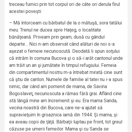
treceau furnici prin tot corpul ori de câte ori derula firul
acestei poveşti:
– Mă întorceam cu bărbatul de la o mătuşă, sora tatălui
meu. Trenul ne ducea spre Haţeg, o localitate
bănăţeană. Priveam prin geam, dusă cu gândul
departe… Nici n-am observat când alături de noi s-a
aşezat o femeie necunoscută. Deodată îi spun soţului
că intrăm în comuna Bucova şi o să-i arăt cantonul unde
am trăit un an şi jumătate în timpul refugiului. Femeia
din compartimentul nostru m-a întrebat mirată cine sunt
că ştiu de canton. Numele de familie al tatei nu i-a spus
nimic, dar când am pomenit de mama, de Savina
Bogoslaveţ, necunoscuta a rămas fără grai. Aflând cine
stă lângă mine am încremenit şi eu. Era mama Sanda,
vecina noastră din Bucova, care ne-a ajutat să
supravieţuim în groaznica iarnă din 1944. Şi mama, şi
ea aveau copii de ţâţă. Bărbaţii luptau pe front, tot greul
căzuse pe umerii femeilor. Mama şi cu Sanda se