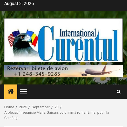
Skip
August 3, 2026
to
content
Primary
Menu
Home
2025
September
23
A plecat în veșnicie Maria Gaisan, cu o inimă română mai puțin la
Cernăuți…