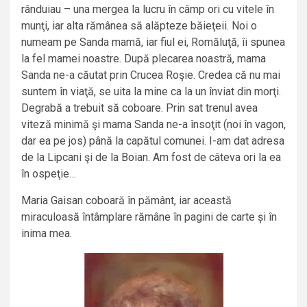
rânduiau – una mergea la lucru în câmp ori cu vitele în
munţi, iar alta rămânea să alăpteze băieţeii. Noi o
numeam pe Sanda mamă, iar fiul ei, Romăluţă, îi spunea
la fel mamei noastre. După plecarea noastră, mama
Sanda ne-a căutat prin Crucea Roşie. Credea că nu mai
suntem în viaţă, se uita la mine ca la un înviat din morţi.
Degrabă a trebuit să coboare. Prin sat trenul avea
viteză minimă şi mama Sanda ne-a însoţit (noi în vagon,
dar ea pe jos) până la capătul comunei. I-am dat adresa
de la Lipcani şi de la Boian. Am fost de câteva ori la ea
în ospeţie…
Maria Gaisan coboară în pământ, iar această
miraculoasă întâmplare rămâne în pagini de carte și în
inima mea.