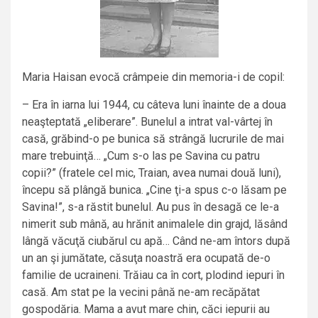
Maria Haisan evocă crâmpeie din memoria-i de copil:
– Era în iarna lui 1944, cu câteva luni înainte de a doua
neaşteptată „eliberare”. Bunelul a intrat val-vârtej în
casă, grăbind-o pe bunica să strângă lucrurile de mai
mare trebuinţă… „Cum s-o las pe Savina cu patru
copii?” (fratele cel mic, Traian, avea numai două luni),
începu să plângă bunica. „Cine ţi-a spus c-o lăsam pe
Savina!”, s-a răstit bunelul. Au pus în desagă ce le-a
nimerit sub mână, au hrănit animalele din grajd, lăsând
lângă văcuţă ciubărul cu apă… Când ne-am întors după
un an şi jumătate, căsuţa noastră era ocupată de-o
familie de ucraineni. Trăiau ca în cort, plodind iepuri în
casă. Am stat pe la vecini până ne-am recăpătat
gospodăria. Mama a avut mare chin, căci iepurii au