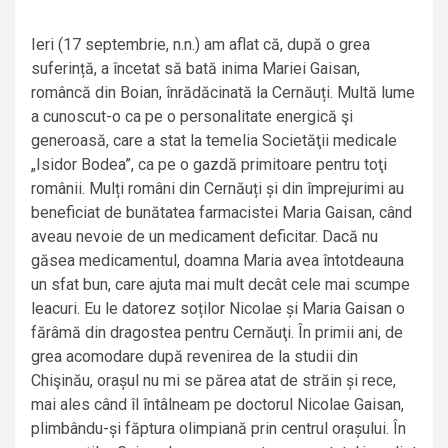
Ieri (17 septembrie, n.n.) am aflat că, după o grea
suferință, a încetat să bată inima Mariei Gaisan,
româncă din Boian, înrădăcinată la Cernăuți. Multă lume
a cunoscut-o ca pe o personalitate energică şi
generoasă, care a stat la temelia Societăţii medicale
„Isidor Bodea”, ca pe o gazdă primitoare pentru toţi
românii. Mulți români din Cernăuți și din împrejurimi au
beneficiat de bunătatea farmacistei Maria Gaisan, când
aveau nevoie de un medicament deficitar. Dacă nu
găsea medicamentul, doamna Maria avea întotdeauna
un sfat bun, care ajuta mai mult decât cele mai scumpe
leacuri. Eu le datorez soților Nicolae și Maria Gaisan o
fărâmă din dragostea pentru Cernăuţi. În primii ani, de
grea acomodare după revenirea de la studii din
Chişinău, orașul nu mi se părea atat de străin și rece,
mai ales când îl întâlneam pe doctorul Nicolae Gaisan,
plimbându-și făptura olimpiană prin centrul orașului. În