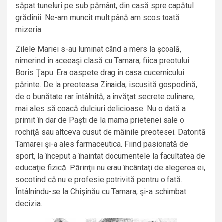
săpat tuneluri pe sub pământ, din casă spre capătul
grădinii. Ne-am muncit mult până am scos toată
mizeria.
Zilele Mariei s-au luminat când a mers la şcoală,
nimerind în aceeaşi clasă cu Tamara, fiica preotului
Boris Ţapu. Era oaspete drag în casa cucernicului
părinte. De la preoteasa Zinaida, iscusită gospodină,
de o bunătate rar întâlnită, a învăţat secrete culinare,
mai ales să coacă dulciuri delicioase. Nu o dată a
primit în dar de Paşti de la mama prietenei sale o
rochiţă sau altceva cusut de mâinile preotesei. Datorită
Tamarei şi-a ales farmaceutica. Fiind pasionată de
sport, la început a înaintat documentele la facultatea de
educaţie fizică. Părinţii nu erau încântaţi de alegerea ei,
socotind că nu e profesie potrivită pentru o fată.
Întâlnindu-se la Chişinău cu Tamara, şi-a schimbat
decizia.