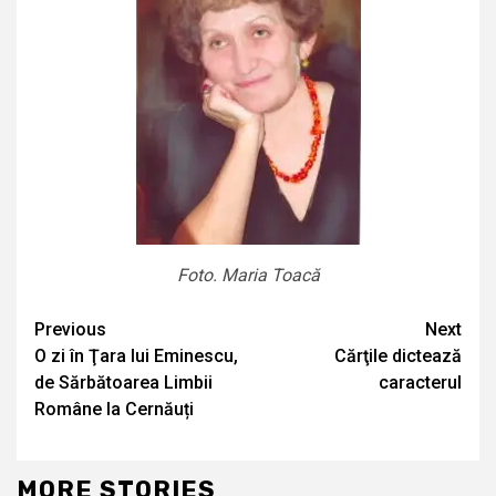
Foto. Maria Toacă
Continue
Previous
Next
O zi în Ţara lui Eminescu,
Cărţile dictează
Reading
de Sărbătoarea Limbii
caracterul
Române la Cernăuți
MORE STORIES