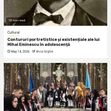
13 min read
Cultural
Contururi portretistice și existențiale ale lui
Mihai Eminescu în adolescență
May 14, 2026
Anca Sirghie