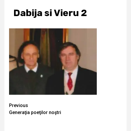
Dabija si Vieru 2
Continue
Previous
Generaţia poeţilor noştri
Reading