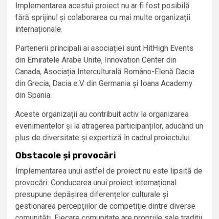
Implementarea acestui proiect nu ar fi fost posibilă
fără sprijinul și colaborarea cu mai multe organizații
internaționale.
Partenerii principali ai asociației sunt HitHigh Events
din Emiratele Arabe Unite, Innovation Center din
Canada, Asociația Interculturală Româno-Elenă Dacia
din Grecia, Dacia e.V. din Germania și Ioana Academy
din Spania.
Aceste organizații au contribuit activ la organizarea
evenimentelor și la atragerea participanților, aducând un
plus de diversitate și expertiză în cadrul proiectului.
Obstacole și provocări
Implementarea unui astfel de proiect nu este lipsită de
provocări. Conducerea unui proiect internațional
presupune depășirea diferențelor culturale și
gestionarea percepțiilor de competiție dintre diverse
comunități. Fiecare comunitate are propriile sale tradiții,