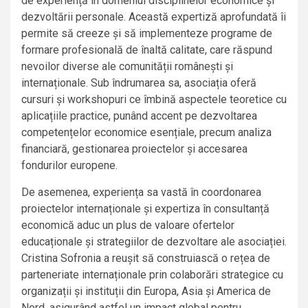
de experiență în domeniul disciplinelor economice și
dezvoltării personale. Această expertiză aprofundată îi
permite să creeze și să implementeze programe de
formare profesională de înaltă calitate, care răspund
nevoilor diverse ale comunității românești și
internaționale. Sub îndrumarea sa, asociația oferă
cursuri și workshopuri ce îmbină aspectele teoretice cu
aplicațiile practice, punând accent pe dezvoltarea
competențelor economice esențiale, precum analiza
financiară, gestionarea proiectelor și accesarea
fondurilor europene.
De asemenea, experiența sa vastă în coordonarea
proiectelor internaționale și expertiza în consultanță
economică aduc un plus de valoare ofertelor
educaționale și strategiilor de dezvoltare ale asociației.
Cristina Sofronia a reușit să construiască o rețea de
parteneriate internaționale prin colaborări strategice cu
organizații și instituții din Europa, Asia și America de
Nord, asigurând astfel un impact global pentru