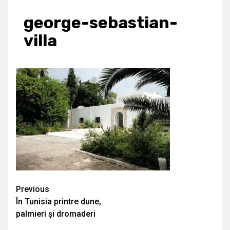
george-sebastian-
villa
Continue
Previous
În Tunisia printre dune,
Reading
palmieri și dromaderi