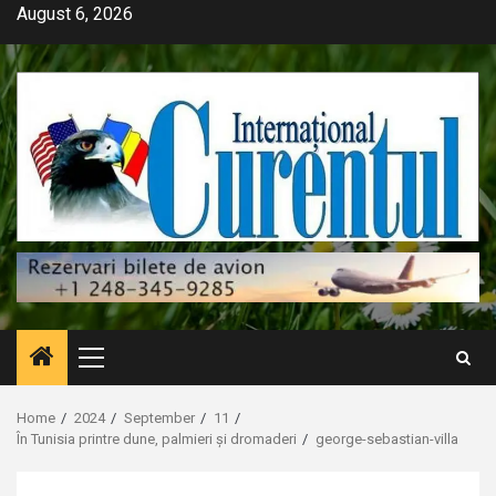
Skip
August 6, 2026
to
content
Primary
Menu
Home
2024
September
11
În Tunisia printre dune, palmieri și dromaderi
george-sebastian-villa