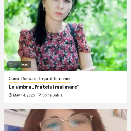
3 min read
Opinii
Romanii din jurul Romaniei
La umbra „fratelui mai mare”
May 14, 2026
Doina Dabija