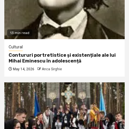
13 min read
Cultural
Contururi portretistice și existențiale ale lui
Mihai Eminescu în adolescență
May 14, 2026
Anca Sirghie