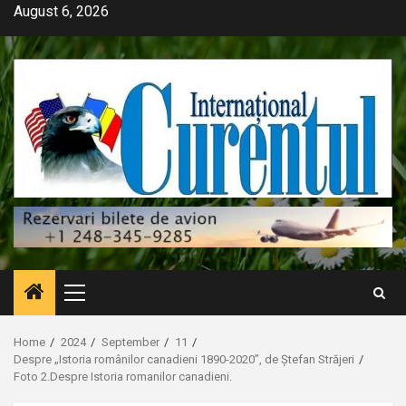
Skip
August 6, 2026
to
content
Primary
Menu
Home
2024
September
11
Despre „Istoria românilor canadieni 1890-2020”, de Ștefan Străjeri
Foto 2.Despre Istoria romanilor canadieni.