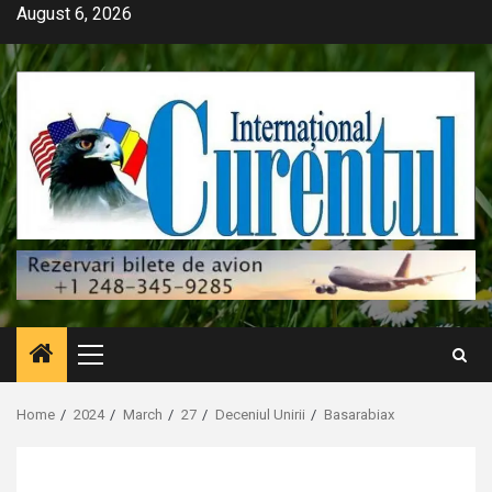
Skip
August 6, 2026
to
content
Primary
Menu
Home
2024
March
27
Deceniul Unirii
Basarabiax