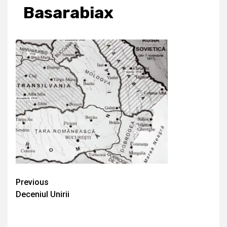
Basarabiax
Continue
Previous
Deceniul Unirii
Reading