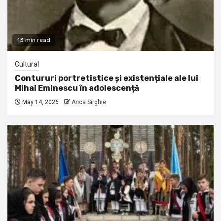
13 min read
Cultural
Contururi portretistice și existențiale ale lui
Mihai Eminescu în adolescență
May 14, 2026
Anca Sirghie