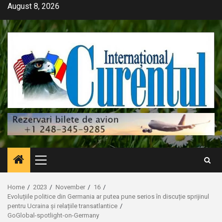
Skip
August 8, 2026
to
content
Primary
Menu
Home
2023
November
16
Evoluțiile politice din Germania ar putea pune serios în discuție sprijinul
pentru Ucraina și relațiile transatlantice
GoGlobal-spotlight-on-Germany