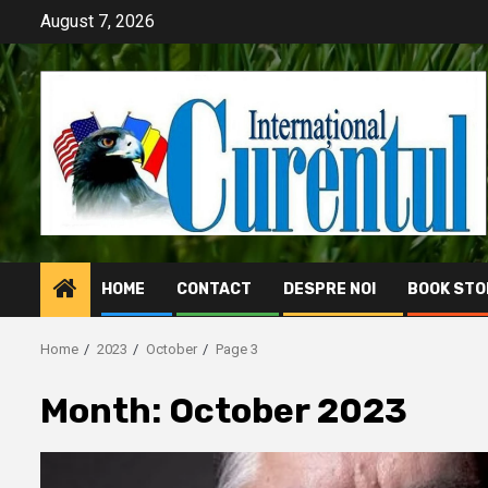
Skip
August 7, 2026
to
content
HOME
CONTACT
DESPRE NOI
BOOK STO
Home
2023
October
Page 3
Month:
October 2023