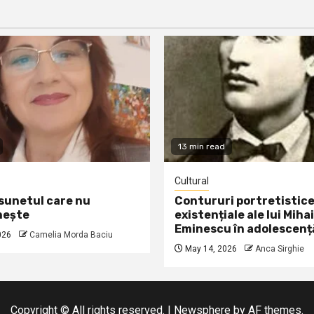
13 min read
Cultural
 sunetul care nu
Contururi portretistice
nește
existențiale ale lui Mihai
Eminescu în adolescenț
026
Camelia Morda Baciu
May 14, 2026
Anca Sirghie
Copyright © All rights reserved.
|
Newsphere
by AF themes.