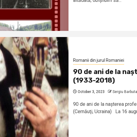
altădată, obișnuim să...
Romanii din jurul Romaniei
90 de ani de la na
(1933-2018)
October 3, 2023
Sergiu Barbut
90 de ani de la nașterea prof
(Cernăuţi, Ucraina) La 16 augu