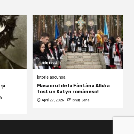
4 min read
Istorie ascunsa
 și
Masacrul de la Fântâna Albă a
fost un Katyn românesc!
ă
April 27, 2026
Ionuţ Ţene