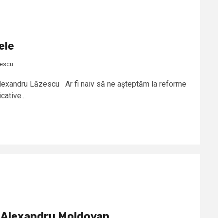
ele
zescu
Alexandru Lăzescu Ar fi naiv să ne așteptăm la reforme
cative...
l Alexandru Moldovan