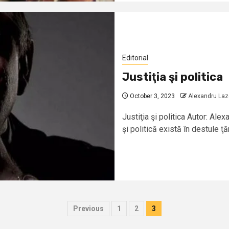
Editorial
Justiţia şi politica
October 3, 2023
Alexandru La
Justiţia şi politica Autor: Ale
şi politică există în destule ţări
Posts
Previous
1
2
3
pagination