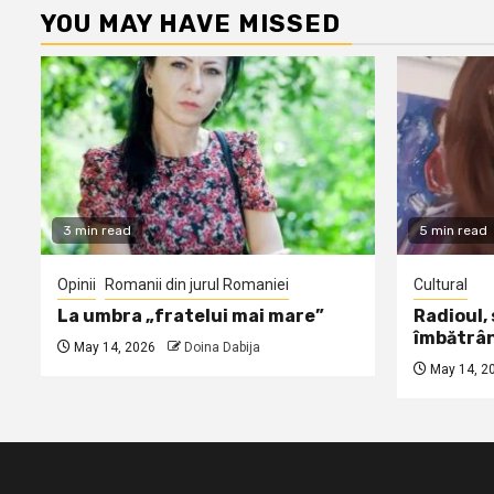
YOU MAY HAVE MISSED
3 min read
5 min read
Opinii
Romanii din jurul Romaniei
Cultural
La umbra „fratelui mai mare”
Radioul,
îmbătrâ
May 14, 2026
Doina Dabija
May 14, 2