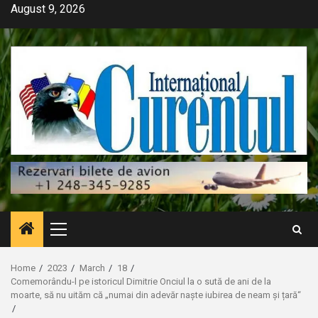
Skip
August 9, 2026
to
content
Primary
Menu
Home
2023
March
18
Comemorându-l pe istoricul Dimitrie Onciul la o sută de ani de la
moarte, să nu uităm că „numai din adevăr naște iubirea de neam și țară“