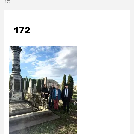
172
172