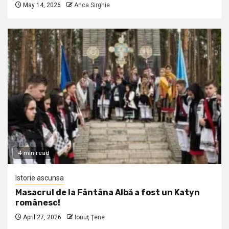
May 14, 2026
Anca Sirghie
4 min read
Istorie ascunsa
Masacrul de la Fântâna Albă a fost un Katyn
românesc!
April 27, 2026
Ionuţ Ţene