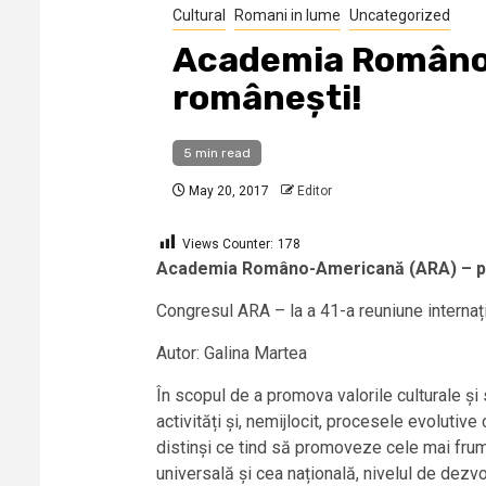
Cultural
Romani in lume
Uncategorized
Academia Româno-
românești!
5 min read
May 20, 2017
Editor
Views Counter:
178
Academia Româno-Americană (ARA) – pr
Congresul ARA – la a 41-a reuniune internaț
Autor: Galina Martea
În scopul de a promova valorile culturale și 
activități și, nemijlocit, procesele evolutiv
distinși ce tind să promoveze cele mai frum
universală și cea națională, nivelul de dezvol