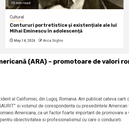
13 min read
Cultural
Contururi portretistice și existențiale ale lui
Mihai Eminescu în adolescență
May 14, 2026
Anca Sirghie
icană (ARA) – promotoare de valori ro
zident al Californiei, din Lugoj, Romania. Am publicat cateva car
IT” si volumul de corespondenta cu presedintele American Ba
mano Americana, ca un factor foarte important de promovare a volo
 pentru obiectivitatea si profesionalismul cu care o conduceti.