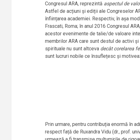
Congresul ARA, reprezintă
aspectul de valor
Astfel de acțiuni și ediții ale Congreselor A
înființarea academiei. Respectiv, în așa mod 
Frascati, Roma; în anul 2016 Congresul ARA, 
acestor evenimente de talie/de valoare intern
membrilor ARA care sunt destul de activi și re
spirituale nu sunt altceva
decât corelarea fe
sunt lucruri nobile ce însuflețesc și motiv
Prin urmare, pentru contribuția enormă în 
respect față de Ruxandra Vidu (dr., prof. un
urmează a fi transmise mulțumirile de rigoa