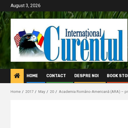
Skip
August 3, 2026
to
content
HOME
CONTACT
DESPRE NOI
BOOK STO
Home
2017
May
20
Academia Româno-Americană (ARA) – pro