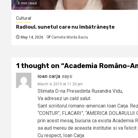
5 min read
Cultural
Radioul, sunetul care nu îmbătrânește
May 14, 2026
Camelia Morda Baciu
1 thought on “
Academia Româno-Amer
ioan carja
says:
March 4, 2019 at 11:20 pm
Stimata D-na Presedinta Ruxandra Vidu,
Va adresez un cald salut.
Sant scriitorul romano-american Ioan Carja. Re
“CONTUR”, FLACARI”, “AMERICA DOLARULUI GAUR
prin acest mesaj, bucuria ca exista Academia Ro
sa aud mereu de aceasta institutie si va felicit
Cu respect, Ioan Carja