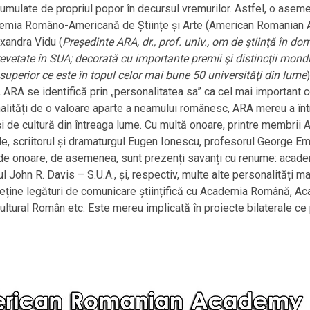
 acumulate de propriul popor în decursul vremurilor. Astfel, o asem
Academia Româno-Americană de Științe și Arte (American Romanian
xandra Vidu (
Președinte ARA, dr., prof. univ., om de ştiinţă în d
vetate în SUA; decorată cu importante premii şi distincţii mondi
superior ce este în topul celor mai bune 50 universităţi din lume
 ARA se identifică prin „personalitatea sa” ca cel mai important 
ități de o valoare aparte a neamului românesc, ARA mereu a întru
 și de cultură din întreaga lume. Cu multă onoare, printre membr
ade, scriitorul și dramaturgul Eugen Ionescu, profesorul George Em
i de onoare, de asemenea, sunt prezenți savanți cu renume: acad
ohn R. Davis – S.U.A., și, respectiv, multe alte personalități mar
treține legături de comunicare științifică cu Academia Română, A
ultural Român etc. Este mereu implicată în proiecte bilaterale ce 