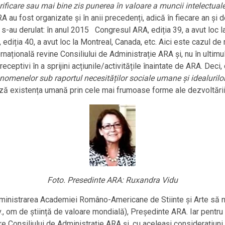
ificare sau mai bine zis punerea în valoare a muncii intelectuale/
RA au fost organizate și în anii precedenți, adică în fiecare an și 
s-au derulat: în anul 2015 Congresul ARA, ediția 39, a avut loc la
ediția 40, a avut loc la Montreal, Canada, etc. Aici este cazul de
ațională revine Consiliului de Administrație ARA și, nu în ultimul 
ceptivi în a sprijini acțiunile/activitățile înaintate de ARA. Deci,
nomenelor sub raportul necesităților sociale umane și idealuril
ează existența umană prin cele mai frumoase forme ale dezvoltării
Foto. Presedinte ARA: Ruxandra Vidu
administrarea Academiei Româno-Americane de Stiinte și Arte să
iv., om de știință de valoare mondială), Președinte ARA. Iar pentr
re Consiliului de Administrație ARA și, cu aceleași considerațiun