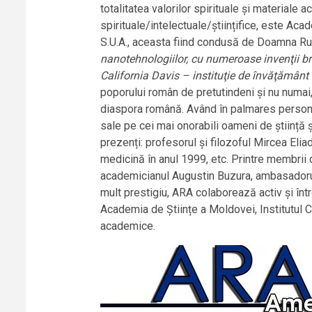
totalitatea valorilor spirituale și materiale
spirituale/intelectuale/științifice, este 
S.U.A., aceasta fiind condusă de Doamna Ru
nanotehnologiilor, cu numeroase invenţii bre
California Davis – instituţie de învăţământ 
poporului român de pretutindeni și nu numai,
diaspora română. Având în palmares personal
sale pe cei mai onorabili oameni de știință
prezenți: profesorul și filozoful Mircea Eli
medicină în anul 1999, etc. Printre membri
academicianul Augustin Buzura, ambasadorul J
mult prestigiu, ARA colaborează activ și în
Academia de Științe a Moldovei, Institutul C
academice.