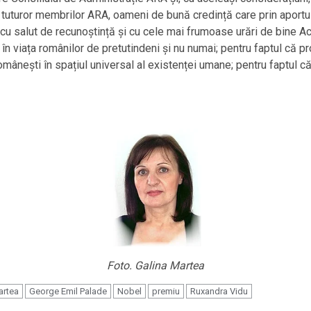
t tuturor membrilor ARA, oameni de bună credință care prin aport
ar, cu salut de recunoștință și cu cele mai frumoase urări de bin
 în viața românilor de pretutindeni și nu numai; pentru faptul că 
 românești în spațiul universal al existenței umane; pentru faptul 
Foto. Galina Martea
artea
George Emil Palade
Nobel
premiu
Ruxandra Vidu