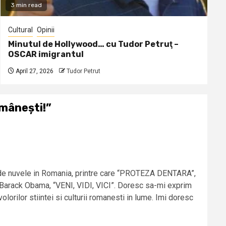
3 min read
Cultural
Opinii
Minutul de Hollywood… cu Tudor Petruţ –
OSCAR imigrantul
April 27, 2026
Tudor Petrut
mânești!
”
ti de nuvele in Romania, printre care “PROTEZA DENTARA”,
rack Obama, “VENI, VIDI, VICI”. Doresc sa-mi exprim
rilor stiintei si culturii romanesti in lume. Imi doresc