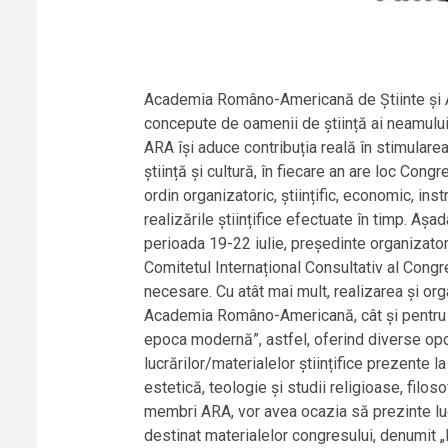
Academia Româno-Americană de Știinte și Art
concepute de oamenii de știință ai neamului
ARA își aduce contribuția reală în stimulare
știință și cultură, în fiecare an are loc Cong
ordin organizatoric, științific, economic, instr
realizările științifice efectuate în timp. Așa
perioada 19-22 iulie, președinte organizatori
Comitetul Internațional Consultativ al Congr
necesare. Cu atât mai mult, realizarea și or
Academia Româno-Americană, cât și pentru înt
epoca modernă”, astfel, oferind diverse oportu
lucrărilor/materialelor științifice prezente la s
estetică, teologie și studii religioase, filosofi
membri ARA, vor avea ocazia să prezinte lucră
destinat materialelor congresului, denumit 