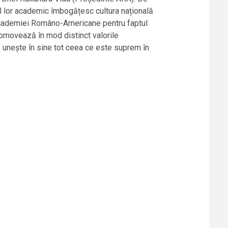
ul lor academic îmbogățesc cultura națională
e Academiei Româno-Americane pentru faptul
promovează în mod distinct valorile
că unește în sine tot ceea ce este suprem în