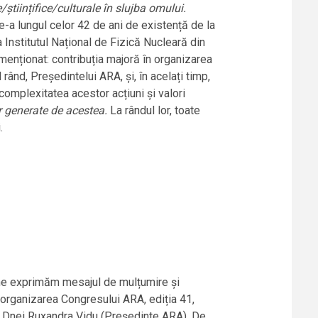
științifice/culturale în slujba omului.
de-a lungul celor 42 de ani de existență de la
 Institutul Național de Fizică Nucleară din
 menționat: contribuția majoră în organizarea
rând, Președintelui ARA, și, în acelați timp,
 complexitatea acestor acțiuni și valori
or generate de acestea.
La rândul lor, toate
.
 ne exprimăm mesajul de mulțumire și
u organizarea Congresului ARA, ediția 41,
i, Dnei Ruxandra Vidu (Președinte ARA). De