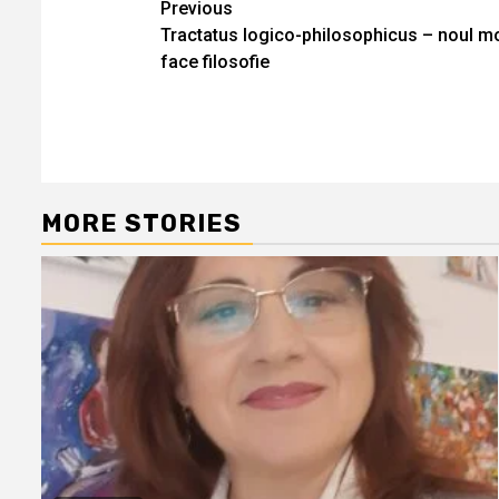
Continue
Previous
Tractatus logico-philosophicus – noul m
Reading
face filosofie
MORE STORIES