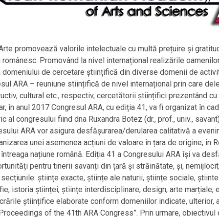
e promovează valorile intelectuale cu multă prețuire și gratitudi
 românesc. Promovând la nivel internațional realizările oamenilor
a domeniului de cercetare științifică din diverse domenii de activ
resul ARA – reuniune stiințifică de nivel internațional prin care d
uctiv, cultural etc., respectiv, cercetătorii științifici prezentând c
dar, în anul 2017 Congresul ARA, cu ediția 41, va fi organizat în cad
c al congresului fiind dna Ruxandra Botez (dr., prof., univ., savan
esului ARA vor asigura desfășurarea/derularea calitativă a evenime
ganizarea unei asemenea acțiuni de valoare în țara de origine, în
reaga națiune română. Ediția 41 a Congresului ARA își va desfășur
nități pentru tinerii savanți din țară și străinătate, și, nemijloc
ecțiunile: științe exacte, științe ale naturii, științe sociale, știinte
e, istoria științei, științe interdisciplinare, design, arte marțiale, e
rile științifice elaborate conform domeniilor indicate, ulterior, 
„Proceedings of the 41th ARA Congress”. Prin urmare, obiectivul 