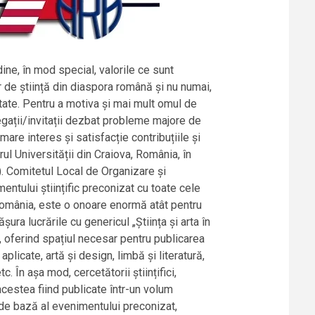
ne, în mod special, valorile ce sunt
 de știință din diaspora română și nu numai,
itate. Pentru a motiva și mai mult omul de
elegații/invitații dezbat probleme majore de
u mare interes și satisfacție contribuțiile și
rul Universității din Craiova, România, în
t). Comitetul Local de Organizare și
ntului științific preconizat cu toate cele
 România, este o onoare enormă atât pentru
a lucrările cu genericul „Știința și arta în
it, oferind spațiul necesar pentru publicarea
 aplicate, artă și design, limbă și literatură,
tc. În așa mod, cercetătorii științifici,
acestea fiind publicate într-un volum
de bază al evenimentului preconizat,