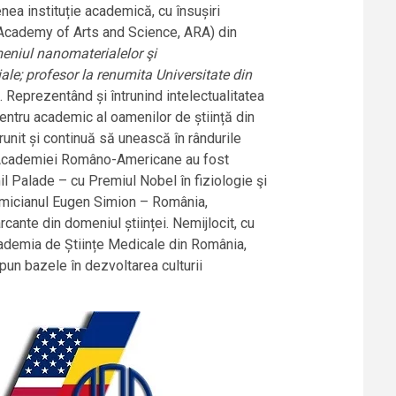
enea instituție academică, cu însușiri
 Academy of Arts and Science, ARA) din
omeniul nanomaterialelor şi
ale; profesor la renumita Universitate din
). Reprezentând și întrunind intelectualitatea
centru academic al oamenilor de știință din
nit și continuă să unească în rândurile
ii Academiei Româno-Americane au fost
il Palade – cu Premiul Nobel în fiziologie şi
emicianul Eugen Simion – România,
cante din domeniul științei. Nemijlocit, cu
cademia de Științe Medicale din România,
pun bazele în dezvoltarea culturii