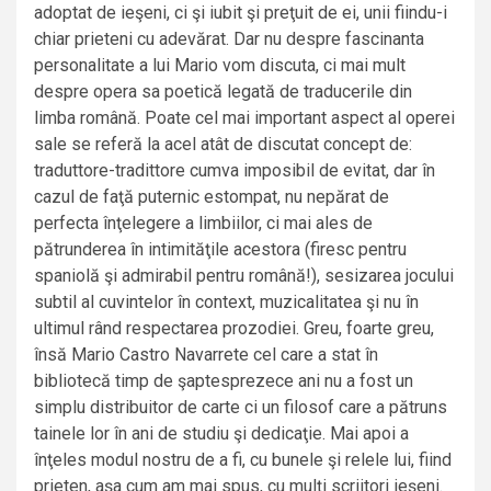
adoptat de ieşeni, ci şi iubit şi preţuit de ei, unii fiindu-i
chiar prieteni cu adevărat. Dar nu despre fascinanta
personalitate a lui Mario vom discuta, ci mai mult
despre opera sa poetică legată de traducerile din
limba română. Poate cel mai important aspect al operei
sale se referă la acel atât de discutat concept de:
traduttore-tradittore cumva imposibil de evitat, dar în
cazul de faţă puternic estompat, nu nepărat de
perfecta înţelegere a limbiilor, ci mai ales de
pătrunderea în intimităţile acestora (firesc pentru
spaniolă şi admirabil pentru română!), sesizarea jocului
subtil al cuvintelor în context, muzicalitatea şi nu în
ultimul rând respectarea prozodiei. Greu, foarte greu,
însă Mario Castro Navarrete cel care a stat în
bibliotecă timp de şaptesprezece ani nu a fost un
simplu distribuitor de carte ci un filosof care a pătruns
tainele lor în ani de studiu şi dedicaţie. Mai apoi a
înţeles modul nostru de a fi, cu bunele şi relele lui, fiind
prieten, aşa cum am mai spus, cu mulţi scriitori ieşeni.