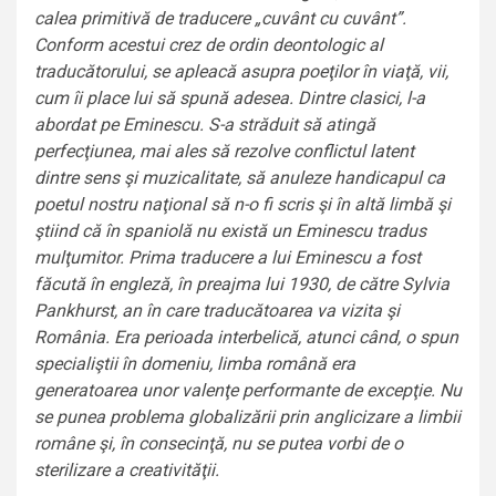
calea primitivă de traducere „cuvânt cu cuvânt”.
Conform acestui crez de ordin deontologic al
traducătorului, se apleacă asupra poeţilor în viaţă, vii,
cum îi place lui să spună adesea. Dintre clasici, l-a
abordat pe Eminescu. S-a străduit să atingă
perfecţiunea, mai ales să rezolve conflictul latent
dintre sens şi muzicalitate, să anuleze handicapul ca
poetul nostru naţional să n-o fi scris şi în altă limbă şi
ştiind că în spaniolă nu există un Eminescu tradus
mulţumitor. Prima traducere a lui Eminescu a fost
făcută în engleză, în preajma lui 1930, de către Sylvia
Pankhurst, an în care traducătoarea va vizita şi
România. Era perioada interbelică, atunci când, o spun
specialiştii în domeniu, limba română era
generatoarea unor valenţe performante de excepţie. Nu
se punea problema globalizării prin anglicizare a limbii
române şi, în consecinţă, nu se putea vorbi de o
sterilizare a creativităţii.