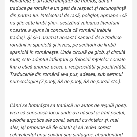
Navarrete, e un lucru înălţător de frumos, dar a-i
traduce pe români e un gest de respect şi recunoştinţă
din partea lui. Intelectual de rasă, poliglot, aproape «că
nu ştie câte limbi ştie», sesizând valoarea literaturii
noastre, a ajuns la concluzia că românii trebuie
traduşi. Şi şi-a asumat această sarcină de a traduce
românii în spaniolă şi invers, pe scriitorii de limbă
spaniolă în româneşte. Unde circulă pe glob, şi circulă
mult, este adeptul înfiinţării şi folosirii reţelelor sociale
într-o etică anume, aceea a reciprocităţii şi pozitivităţii.
Traducerile din română le-a pus, adesea, sub semnul
numerologiei (7 poeţi, 33 de poeţi, 33 de poezii etc.).
Când se hotărăşte să traducă un autor, de regulă poeţi,
vrea să cunoască locul unde s-a născut şi trăit poetul,
valorile argotice ale zonei, sensul cuvintelor şi, mai
ales, îşi propune să fie cinstit şi să redea corect
echivalentul unui cuvânt sau sintagme, abandonând