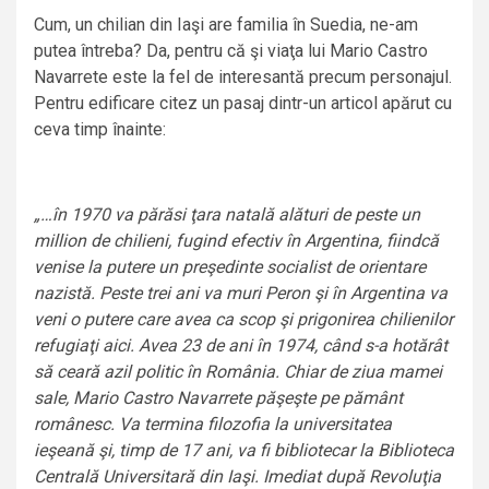
Cum, un chilian din Iaşi are familia în Suedia, ne-am
putea întreba? Da, pentru că şi viaţa lui Mario Castro
Navarrete este la fel de interesantă precum personajul.
Pentru edificare citez un pasaj dintr-un articol apărut cu
ceva timp înainte:
„…în 1970 va părăsi ţara natală alături de peste un
million de chilieni, fugind efectiv în Argentina, fiindcă
venise la putere un preşedinte socialist de orientare
nazistă. Peste trei ani va muri Peron şi în Argentina va
veni o putere care avea ca scop şi prigonirea chilienilor
refugiaţi aici. Avea 23 de ani în 1974, când s-a hotărât
să ceară azil politic în România. Chiar de ziua mamei
sale, Mario Castro Navarrete păşeşte pe pământ
românesc. Va termina filozofia la universitatea
ieşeană şi, timp de 17 ani, va fi bibliotecar la Biblioteca
Centrală Universitară din Iaşi. Imediat după Revoluţia