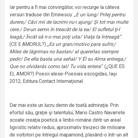
Iar pentru a fi mai convingător, voi recurge la câteva
versuri traduse din Eminescu:
„E un lung/ Prilej pentru
durere,/ Căci mii de lacrimi nu-i ajung/ Şi tot mai multe
cere./ De-un semn în treacăt de la ea/ El sufletul ţi-l
leagă,/ Încât să n-o mai poţi uita/ Viaţa ta întreagă”.
(CE E AMORUL?)
„Es un gran/motivo para sufrir,/
Miles de lágrimas no bastan/ al quererlas siempre
pedir/ De ella basta una señal/ Y Él su Alma entrega,/
Que no olvidarás como tal/ Tu vida entera”
. (¿QUE ES
EL AMOR?) Poesii alese-Poesias escogidas; Iaşi
2012; Editura Contact Internaţional.
Dar mai este un lucru demn de toată admiraţia. Prin
efortul său, graţie şi talentului, Mario Castro Navarrete
scoate creaţia poetică a limbii române dintr-un areal
ligvistic relativ redus, aproximativ treizeci de milioane
de vorbitori pe întregul mapamond, plasând-o într-un alt