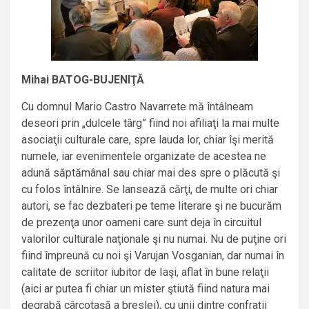
Mihai BATOG-BUJENIŢĂ
Cu domnul Mario Castro Navarrete mă întâlneam
deseori prin „dulcele târg” fiind noi afiliaţi la mai multe
asociaţii culturale care, spre lauda lor, chiar îşi merită
numele, iar evenimentele organizate de acestea ne
adună săptămânal sau chiar mai des spre o plăcută şi
cu folos întâlnire. Se lansează cărţi, de multe ori chiar
autori, se fac dezbateri pe teme literare şi ne bucurăm
de prezenţa unor oameni care sunt deja în circuitul
valorilor culturale naţionale şi nu numai. Nu de puţine ori
fiind împreună cu noi şi Varujan Vosganian, dar numai în
calitate de scriitor iubitor de Iaşi, aflat în bune relaţii
(aici ar putea fi chiar un mister ştiută fiind natura mai
degrabă cârcotaşă a breslei), cu unii dintre confraţii