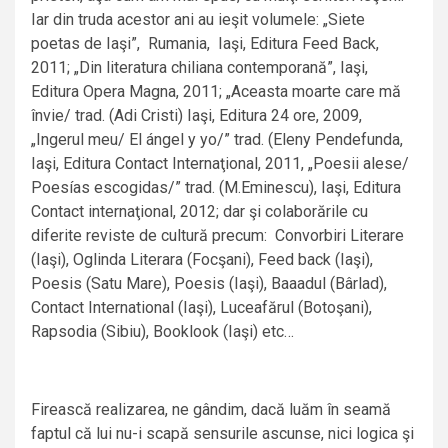
Iar din truda acestor ani au ieşit volumele: „Siete
poetas de Iaşi”, Rumania, Iaşi, Editura Feed Back,
2011; „Din literatura chiliana contemporană”, Iaşi,
Editura Opera Magna, 2011; „Aceasta moarte care mă
învie/ trad. (Adi Cristi) Iaşi, Editura 24 ore, 2009,
„Ingerul meu/ El ángel y yo/” trad. (Eleny Pendefunda,
Iaşi, Editura Contact Internaţional, 2011, „Poesii alese/
Poesías escogidas/” trad. (M.Eminescu), Iaşi, Editura
Contact internaţional, 2012; dar şi colaborările cu
diferite reviste de cultură precum: Convorbiri Literare
(Iaşi), Oglinda Literara (Focşani), Feed back (Iaşi),
Poesis (Satu Mare), Poesis (Iaşi), Baaadul (Bârlad),
Contact International (Iaşi), Luceafărul (Botoşani),
Rapsodia (Sibiu), Booklook (Iaşi) etc…
Firească realizarea, ne gândim, dacă luăm în seamă
faptul că lui nu-i scapă sensurile ascunse, nici logica şi