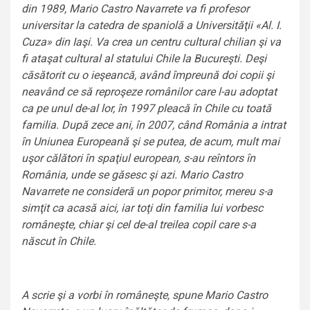
din 1989, Mario Castro Navarrete va fi profesor
universitar la catedra de spaniolă a Universităţii «Al. I.
Cuza» din Iaşi. Va crea un centru cultural chilian şi va
fi ataşat cultural al statului Chile la Bucureşti. Deşi
căsătorit cu o ieşeancă, având împreună doi copii şi
neavând ce să reproşeze românilor care l-au adoptat
ca pe unul de-al lor, în 1997 pleacă în Chile cu toată
familia. După zece ani, în 2007, când România a intrat
în Uniunea Europeană şi se putea, de acum, mult mai
uşor călători în spaţiul european, s-au reîntors în
România, unde se găsesc şi azi. Mario Castro
Navarrete ne consideră un popor primitor, mereu s-a
simţit ca acasă aici, iar toţi din familia lui vorbesc
româneşte, chiar şi cel de-al treilea copil care s-a
născut în Chile.
A scrie şi a vorbi în româneşte, spune Mario Castro