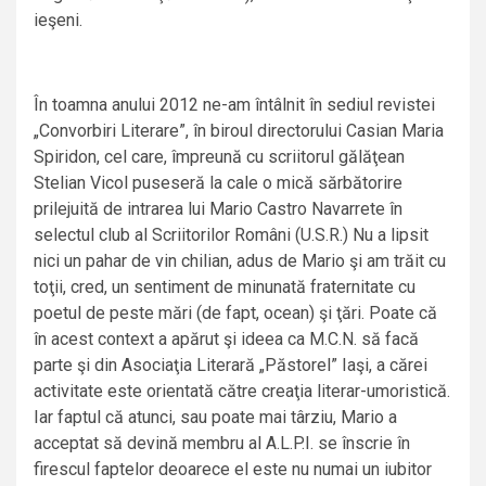
ieşeni.
În toamna anului 2012 ne-am întâlnit în sediul revistei
„Convorbiri Literare”, în biroul directorului Casian Maria
Spiridon, cel care, împreună cu scriitorul gălăţean
Stelian Vicol puseseră la cale o mică sărbătorire
prilejuită de intrarea lui Mario Castro Navarrete în
selectul club al Scriitorilor Români (U.S.R.) Nu a lipsit
nici un pahar de vin chilian, adus de Mario şi am trăit cu
toţii, cred, un sentiment de minunată fraternitate cu
poetul de peste mări (de fapt, ocean) şi ţări. Poate că
în acest context a apărut şi ideea ca M.C.N. să facă
parte şi din Asociaţia Literară „Păstorel” Iaşi, a cărei
activitate este orientată către creaţia literar-umoristică.
Iar faptul că atunci, sau poate mai târziu, Mario a
acceptat să devină membru al A.L.P.I. se înscrie în
firescul faptelor deoarece el este nu numai un iubitor