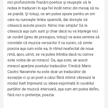
nici profunzimile frazării poetice şi reuşeşte să le
redea în traduceri în aşa fel încât nimic din mesaj să nu
se piardă. Şi totuşi, ce am putea spune pentru un om
care nu cunoaşte limba spaniolă, dar doreşte să
citească aceste poezii. Nimic mai simplu! Să le
citească aşa cum sunt şi chiar dacă nu va înţelege nici
un cuvânt (greu de presupus, totuşi) va avea uimirea să
constate că muzica versurilor îl va cuceri, că simte
poezia aşa cum este ea, în ritmul neafectat de noua
rimă, apoi, uimit, se va putea întreba dacă nu cumva
este vorba de un miracol. Da, aşa este, iar acest
miracol aparţine poetului traducător. Fiindcă Mario
Castro Navarrete nu este doar un traducător de
excepţie ci şi un poet a cărui fibră intimă vibrează la
modul înalt împreună cu ideea exprimată în cuvântul
purtător de muzică interioară, aşa cum am putea defini,
fără nici o pretenţie, poezia.