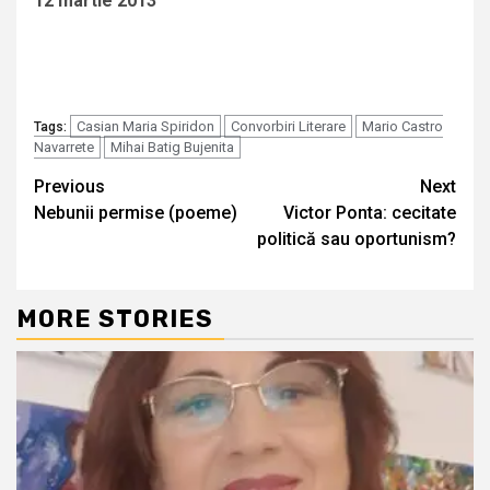
12 martie 2013
Casian Maria Spiridon
Convorbiri Literare
Mario Castro
Tags:
Navarrete
Mihai Batig Bujenita
Continue
Previous
Next
Nebunii permise (poeme)
Victor Ponta: cecitate
Reading
politică sau oportunism?
MORE STORIES