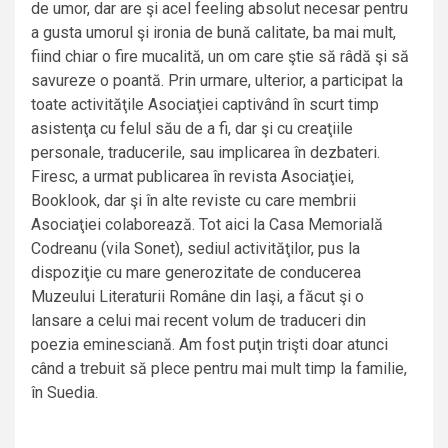
de umor, dar are şi acel feeling absolut necesar pentru
a gusta umorul şi ironia de bună calitate, ba mai mult,
fiind chiar o fire mucalită, un om care ştie să râdă şi să
savureze o poantă. Prin urmare, ulterior, a participat la
toate activităţile Asociaţiei captivând în scurt timp
asistenţa cu felul său de a fi, dar şi cu creaţiile
personale, traducerile, sau implicarea în dezbateri.
Firesc, a urmat publicarea în revista Asociaţiei,
Booklook, dar şi în alte reviste cu care membrii
Asociaţiei colaborează. Tot aici la Casa Memorială
Codreanu (vila Sonet), sediul activităţilor, pus la
dispoziţie cu mare generozitate de conducerea
Muzeului Literaturii Române din Iaşi, a făcut şi o
lansare a celui mai recent volum de traduceri din
poezia eminesciană. Am fost puţin trişti doar atunci
când a trebuit să plece pentru mai mult timp la familie,
în Suedia.