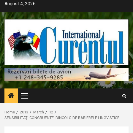
Skip
August 4, 2026
to
content
Primary
Menu
Home
2013
March
12
SENSIBILITĂŢI CONGRUENTE, DINCOLO DE BARIERELE LINGVISTICE